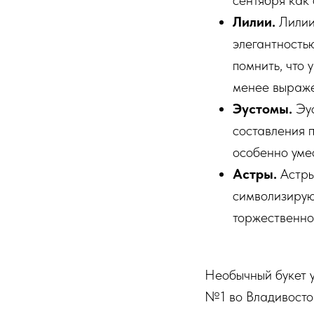
сентября как 
Лилии.
Лилии
элегантность
помнить, что 
менее выраж
Эустомы.
Эус
составления 
особенно уме
Астры.
Астры
символизируют
торжественно
Необычный букет у
№1 во Владивосто