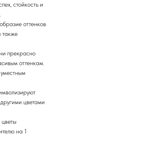
пех, стойкость и
.
ообразие оттенков
ы также
Они прекрасно
асивым оттенкам.
 уместным
символизируют
 другими цветами
 цветы
ителю на 1