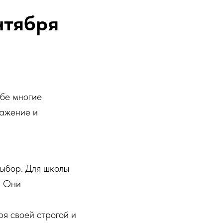
нтября
ебе многие
важение и
выбор. Для школы
. Они
ря своей строгой и