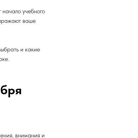
т начало учебного
выражают ваше
выбрать и какие
оке.
ября
жения, внимания и