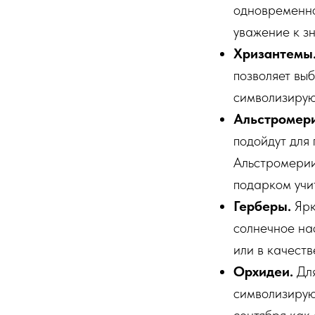
одновременно
уважение к зн
Хризантемы
позволяет вы
символизирую
Альстромери
подойдут для
Альстромерии
подарком учи
Герберы.
Ярк
солнечное на
или в качеств
Орхидеи.
Для
символизируют