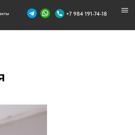
+7 984 191-74-18
акты
я