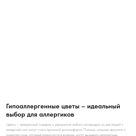
Гипоаллергенные цветы – идеальный
выбор для аллергиков
Цветы – прекрасный подарок и украшение любого интерьера, но для людей с
аллергией они могут стать причиной дискомфорта. Пыльца, сильные ароматы и
микрочастицы, которые разносятся в воздухе, могут вызывать неприятные