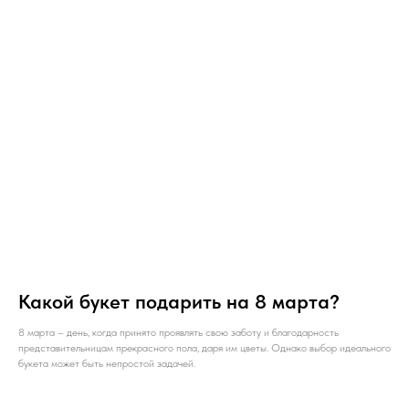
Какой букет подарить на 8 марта?
8 марта – день, когда принято проявлять свою заботу и благодарность
представительницам прекрасного пола, даря им цветы. Однако выбор идеального
букета может быть непростой задачей.