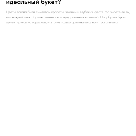
идеальный букет?
Цветы всегда были символом красоты, эмоций и глубоких чувств. Но знаете ли вы,
что каждый знак Зодиака имеет свои предпочтения в цветах? Подобрать букет,
ориентируясь на гороскоп, – это не только оригинально, но и трогательно.