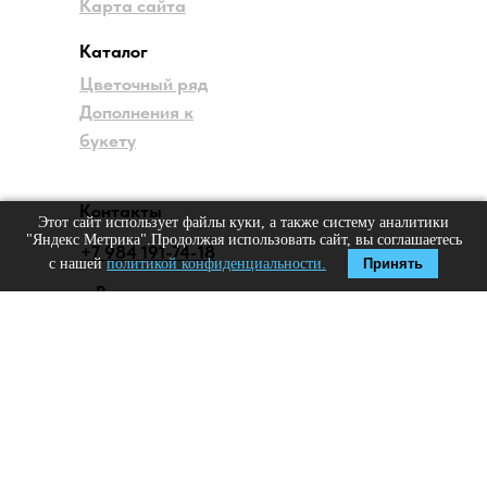
Карта сайта
Каталог
Цветочный ряд
Дополнения к
букету
Контакты
Этот сайт использует файлы куки, а также систему аналитики
"Яндекс Метрика".Продолжая использовать сайт, вы соглашаетесь
+7 984 191-74-18
с нашей
политикой конфиденциальности.
Принять
г. Владивосток
КРУГЛОСУТОЧНО
© 2026, Цветочный №1