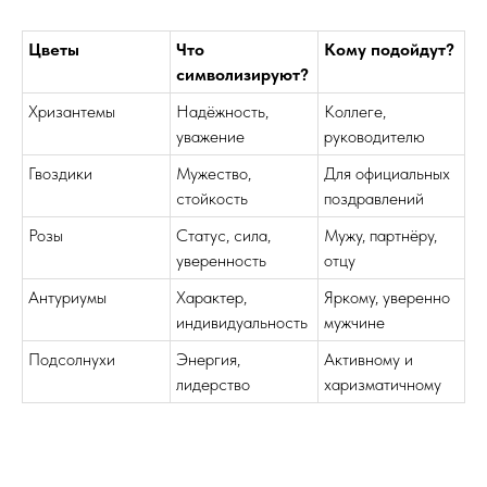
Цветы
Что
Кому подойдут?
символизируют?
Хризантемы
Надёжность,
Коллеге,
уважение
руководителю
Гвоздики
Мужество,
Для официальных
стойкость
поздравлений
Розы
Статус, сила,
Мужу, партнёру,
уверенность
отцу
Антуриумы
Характер,
Яркому, уверенно
индивидуальность
мужчине
Подсолнухи
Энергия,
Активному и
лидерство
харизматичному