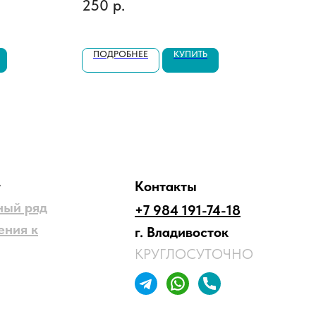
250
р.
1 7
ПОДРОБНЕЕ
КУПИТЬ
П
г
Контакты
ный ряд
+7 984 191-74-18
ения к
г. Владивосток
КРУГЛОСУТОЧНО