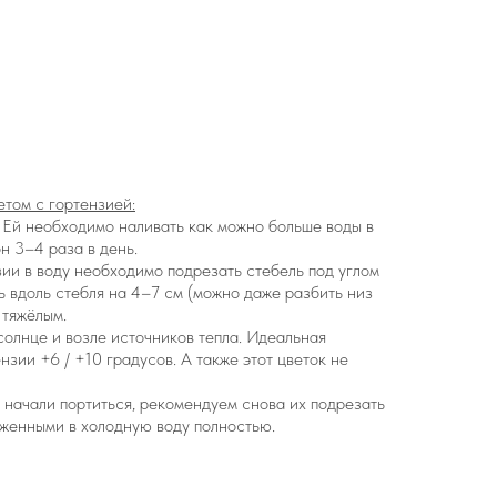
етом с гортензией:
. Ей необходимо наливать как можно больше воды в
он 3–4 раза в день.
зии в воду необходимо подрезать стебель под углом
ь вдоль стебля на 4–7 см (можно даже разбить низ
 тяжёлым.
солнце и возле источников тепла. Идеальная
нзии +6 / +10 градусов. А также этот цветок не
ы начали портиться, рекомендуем снова их подрезать
уженными в холодную воду полностью.