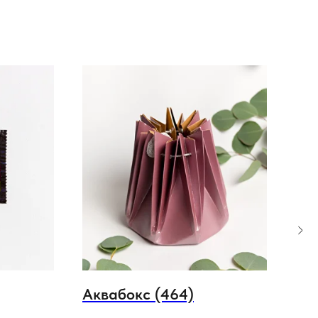
Аквабокс (464)
Иг