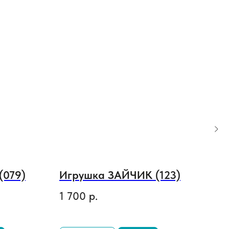
(079)
Игрушка ЗАЙЧИК (123)
Ак
1 700
р.
25