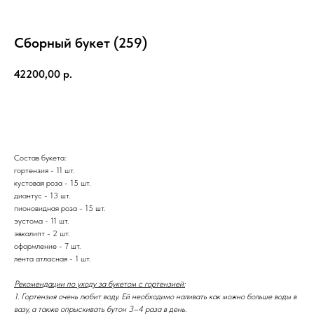
Сборный букет (259)
42200,00
р.
КУПИТЬ
Состав букета:
гортензия - 11 шт.
кустовая роза - 15 шт.
диантус - 13 шт.
пионовидная роза - 15 шт.
эустома - 11 шт.
эвкалипт - 2 шт.
оформление - 7 шт.
лента атласная - 1 шт.
Рекомендации по уходу за букетом с гортензией:
1. Гортензия очень любит воду. Ей необходимо наливать как можно больше воды в
вазу, а также опрыскивать бутон 3–4 раза в день.