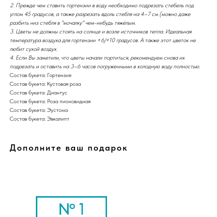
2. Прежде чем ставить гортензии в воду необходимо подрезать стебель под
углом 45 градусов, а также разрезать вдоль стебля на 4–7 см (можно даже
разбить низ стебля в "мочалку" чем-нибудь тяжёлым.
3. Цветы не должны стоять на солнце и возле источников тепла. Идеальная
температура воздуха для гортензии +6/+10 градусов. А также этот цветок не
любит сухой воздух.
4. Если Вы заметили, что цветы начали портиться, рекомендуем снова их
подрезать и оставить на 3–6 часов погруженными в холодную воду полностью.
Состав букета: Гортензия
Состав букета: Кустовая роза
Состав букета: Диантус
Состав букета: Роза пионовидная
Состав букета: Эустома
Состав букета: Эвкалипт
Дополните ваш подарок