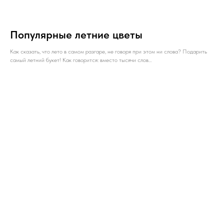
Популярные летние цветы
Как сказать, что лето в самом разгаре, не говоря при этом ни слова? Подарить
самый летний букет! Как говорится: вместо тысячи слов…