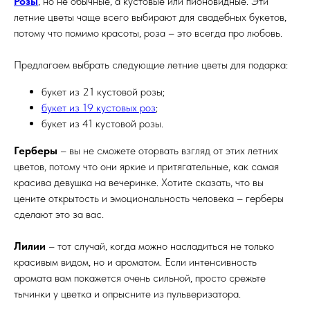
Розы
, но не обычные, а кустовые или пионовидные. Эти
летние цветы чаще всего выбирают для свадебных букетов,
потому что помимо красоты, роза – это всегда про любовь.
Предлагаем выбрать следующие летние цветы для подарка:
букет из 21 кустовой розы;
букет из 19 кустовых роз
;
букет из 41 кустовой розы.
Герберы
– вы не сможете оторвать взгляд от этих летних
цветов, потому что они яркие и притягательные, как самая
красива девушка на вечеринке. Хотите сказать, что вы
цените открытость и эмоциональность человека – герберы
сделают это за вас.
Лилии
– тот случай, когда можно насладиться не только
красивым видом, но и ароматом. Если интенсивность
аромата вам покажется очень сильной, просто срежьте
тычинки у цветка и опрысните из пульверизатора.