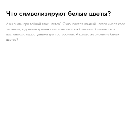
Что символизируют белые цветы?
А вы знали про тайный язык цветов? Оказывается, каждый цветок имеет свое
значение, в древние времена это позволяло влюбленным обмениваться
посланиями, недоступными для посторонних. А каково же значение белых
цветов?