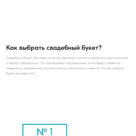
Как выбрать свадебный букет?
Свадебный букет для невесты во все времена считался идеальным дополнением
к образу избранницы. Он подчеркивает праздничную атмосферу и является
предметом привлечения дополнительного внимания к невесте. Но как выбрать
букет для невесты?