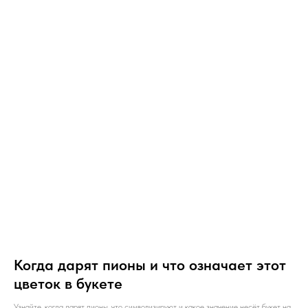
Когда дарят пионы и что означает этот
цветок в букете
Узнайте, когда дарят пионы, что символизируют и какое значение несёт букет на